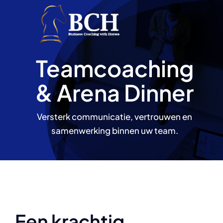
Ga
naar
inhoud
Teamcoaching
& Arena Dinner
Versterk communicatie, vertrouwen en
samenwerking binnen uw team.
Een krachtig