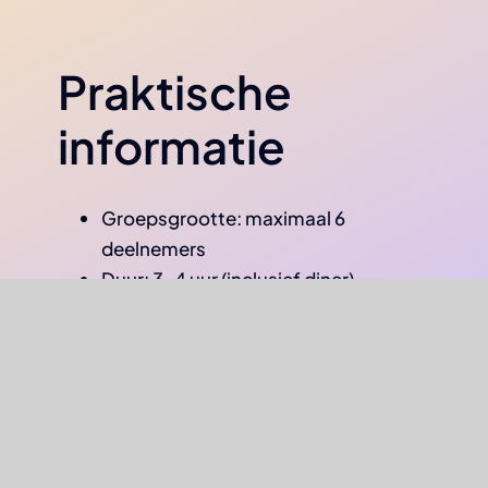
Praktische
informatie
Groepsgrootte: maximaal 6
deelnemers
Duur: 3–4 uur (inclusief diner)
Locatie: privé-accommodatie van
BCH in Geesteren (NL)
Op verzoek: het programma kan tegen
meerprijs op uw eigen locatie worden
verzorgd.