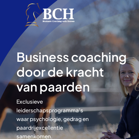
Ga
naar
inhoud
Business coaching
door de kracht
van paarden
Exclusieve
leiderschapsprogramma’s
waar psychologie, gedrag en
paardrijexcellentie
samenkomen.