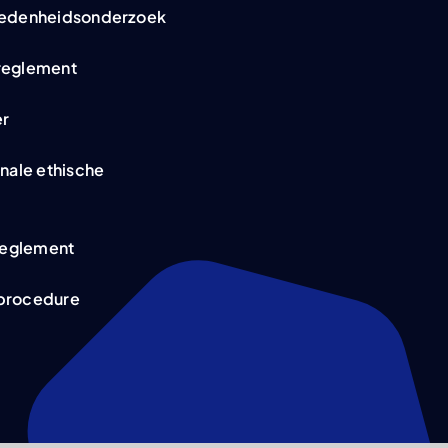
redenheidsonderzoek
reglement
er
onale ethische
eglement
procedure