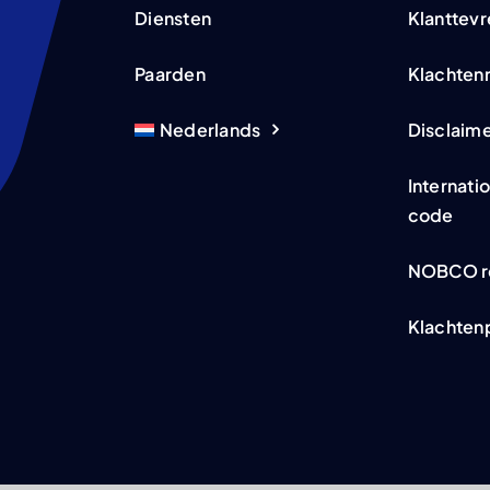
Diensten
Klanttev
Paarden
Klachten
Nederlands
Disclaim
Internati
code
NOBCO r
Klachten