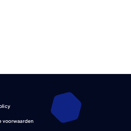
olicy
e voorwaarden