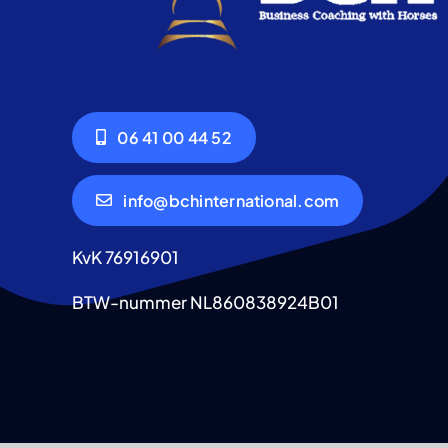
06 41 00 44 52
info@bchinternational.com
KvK 76916901
BTW-nummer NL860838924B01